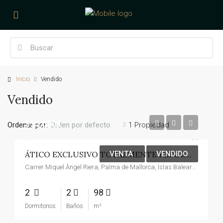
Inicio
Vendido
Vendido
535,000€
Ordenar por:
1 Propiedad
Orden por defecto
VENTA
VENDIDO
ÁTICO EXCLUSIVO TOTALMENTE REFORMADO CON AMPLIA TERRAZA EN LA ZONA PLAZA DE TOROS DE PALMA – VESTA REAL ESTATE
Carrer Miquel Àngel Riera, Palma de Mallorca, Islas Baleares, 07004, España
2
2
98
Dormitorios
Baños
m²